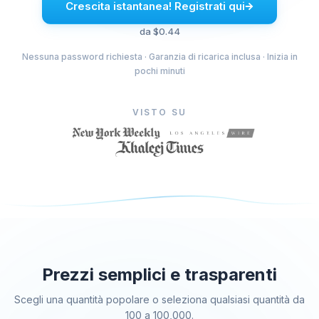
Crescita istantanea! Registrati qui
Comprare i Mi Piace di Facebook
da $0.44
Acquistare visualizzazioni di Facebook Livestream
Nessuna password richiesta · Garanzia di ricarica inclusa · Inizia in
Comprare i Mi Piace per le foto di Facebook
pochi minuti
Comprare seguaci per il profilo di Facebook
Comprare visualizzazioni video su Facebook
VISTO SU
Telegram Servizi
Acquista i membri del canale Telegram
Acquistare membri del gruppo Telegram
Comprare seguaci su Telegram
Acquistare membri di Telegram
Acquistare abbonati a Telegram
Acquistare visualizzazioni su Telegram
Prezzi semplici e trasparenti
Tiktok Servizi
Scegli una quantità popolare o seleziona qualsiasi quantità da
100 a 100,000.
Comprare seguaci Tiktok