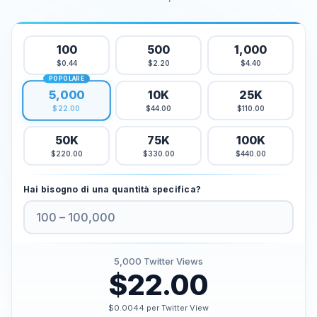
Acquista i Mi Piace di Tiktok
Acquista le visualizzazioni dal vivo di Tiktok
100
500
1,000
Acquista le visualizzazioni Tiktok
$0.44
$2.20
$4.40
POPOLARE
5,000
10K
25K
Twitter Servizi
$44.00
$110.00
$22.00
Comprare seguaci Twitter
Acquista le impressioni di Twitter X
50K
75K
100K
$220.00
$330.00
$440.00
Comprare i Mi Piace di Twitter
Acquistare visualizzazioni su Twitter
Hai bisogno di una quantità specifica?
Comprare visualizzazioni video su Twitter X
Youtube Servizi
Comprare commenti su Youtube
5,000
Twitter Views
$22.00
Comprare i Mi Piace di Youtube
Comprare abbonati a Youtube
$0.0044 per Twitter View
Comprare visualizzazioni su Youtube