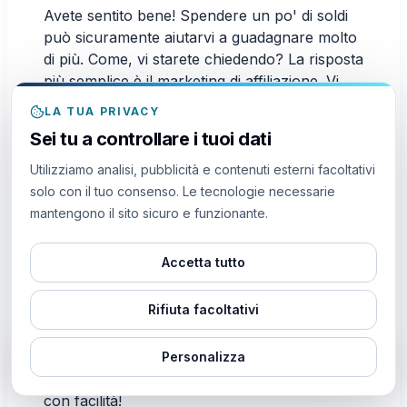
Avete sentito bene! Spendere un po' di soldi
può sicuramente aiutarvi a guadagnare molto
di più. Come, vi starete chiedendo? La risposta
più semplice è il marketing di affiliazione. Vi
siete mai imbattuti in quei tweet incorporati
LA TUA PRIVACY
che vi portano alla pagina di un prodotto? Se
Sei tu a controllare i tuoi dati
acquistate il prodotto da quel link, una parte
del denaro speso verrà inviata al proprietario
Utilizziamo analisi, pubblicità e contenuti esterni facoltativi
del tweet.
solo con il tuo consenso. Le tecnologie necessarie
mantengono il sito sicuro e funzionante.
Questo è ciò che chiamiamo vendita affiliata.
Quando si hanno molti follower, è facile
Accetta tutto
ottenere più vendite perché i contenuti video
sono molto più interessanti per gli altri. Le
Rifiuta facoltativi
persone guardano sempre il numero di
visualizzazioni di un post prima di fidarsi di un
marchio. Quando vantate un gran numero di
Personalizza
LIVE
16m fa
visualizzazioni, convertirete molti più clienti
Qualcuno da
ha comprato
50
Auto Likes
con facilità!