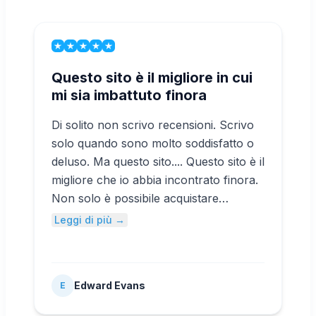
Questo sito è il migliore in cui
mi sia imbattuto finora
Di solito non scrivo recensioni. Scrivo
solo quando sono molto soddisfatto o
deluso. Ma questo sito.... Questo sito è il
migliore che io abbia incontrato finora.
Non solo è possibile acquistare
abbonati YouTube a basso costo, ma si
Leggi di più →
è anche supportati da una protezione
completa del cliente, cosa che la
maggior parte dei siti non riesce a
Edward Evans
E
offrire. Raccomando questo sito a
chiunque sia alla ricerca di un modo