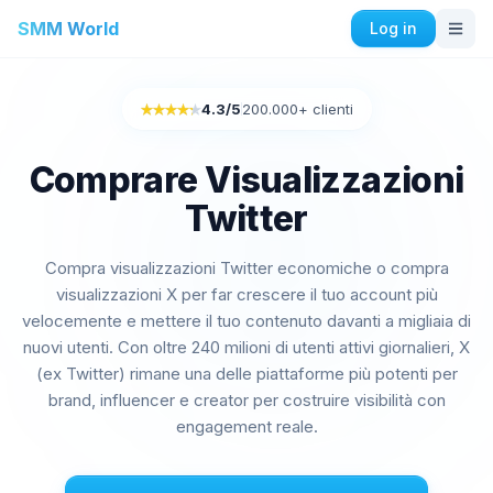
SMM World
Log in
Instagram Servizi
4.3
/5
200.000+ clienti
Rated 4.3 out of 5
Comprare i Mi Piace automatici di Instagram
Comprare engagement di Instagram
Comprare Visualizzazioni
Comprare seguaci di Instagram
Twitter
Comprare i Mi Piace di Instagram
Acquistare impressioni su Instagram
Compra visualizzazioni Twitter economiche o compra
Acquistare visualizzazioni su Instagram
visualizzazioni X per far crescere il tuo account più
Acquistare le visualizzazioni in diretta di Instagram
velocemente e mettere il tuo contenuto davanti a migliaia di
Acquistare commenti su Instagram
nuovi utenti. Con oltre 240 milioni di utenti attivi giornalieri, X
(ex Twitter) rimane una delle piattaforme più potenti per
Facebook Servizi
brand, influencer e creator per costruire visibilità con
engagement reale.
Acquistare commenti su Facebook
Acquistare Richieste di amicizia su Facebook
Acquistare membri del gruppo Facebook