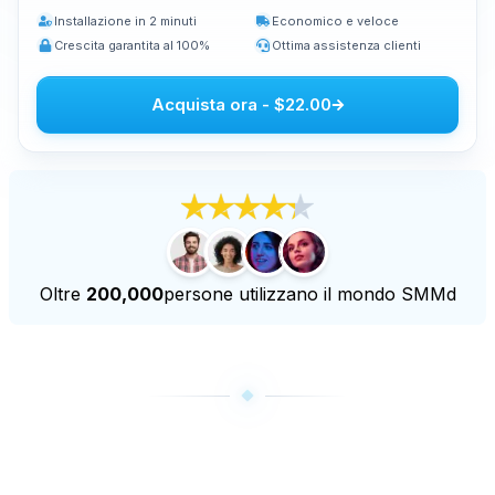
Installazione in 2 minuti
Economico e veloce
Acquistare visualizzazioni in diretta su Youtube
Crescita garantita al 100%
Ottima assistenza clienti
Acquistare ore di osservazione su Youtube
Acquista ora
-
$22.00
Altri servizi
Acquista i brani di Audiomack
Comprare seguaci su LinkedIn
Acquista le visualizzazioni dal vivo di Tiktok
Comprare seguaci Twitch
Acquista le visualizzazioni di Twitch Livestream
Oltre
200,000
persone utilizzano il mondo SMMd