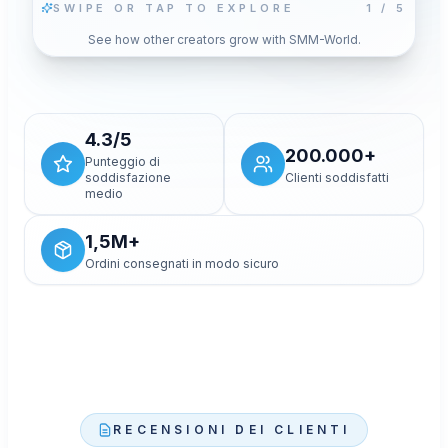
SWIPE OR TAP TO EXPLORE
2
/
5
Riproduci video
See how other creators grow with SMM-World.
n
Premi Riproduci per caricare il player YouTube con
ie
p
privacy avanzata per questo video. La scelta cookie
salvata non cambierà.
Consenti e carica il video
4.3/5
200.000+
Punteggio di
soddisfazione
Clienti soddisfatti
medio
1,5M+
Ordini consegnati in modo sicuro
RECENSIONI DEI CLIENTI