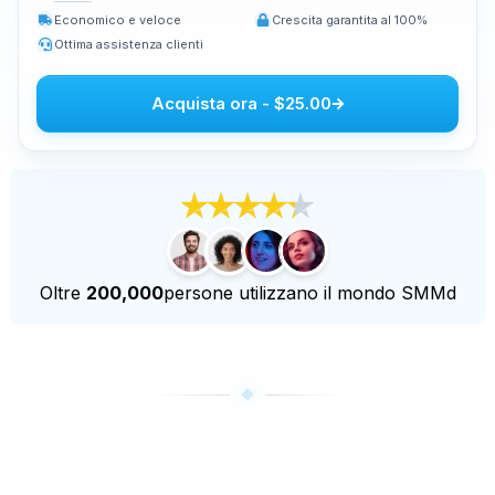
Economico e veloce
Crescita garantita al 100%
Acquistare visualizzazioni in diretta su Youtube
Ottima assistenza clienti
Acquistare ore di osservazione su Youtube
Acquista ora
-
$25.00
Altri servizi
Acquista i brani di Audiomack
Comprare seguaci su LinkedIn
Acquista le visualizzazioni dal vivo di Tiktok
Comprare seguaci Twitch
Acquista le visualizzazioni di Twitch Livestream
Oltre
200,000
persone utilizzano il mondo SMMd