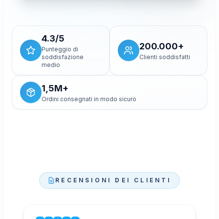
ie
p
privacy avanzata per questo video. La scelta cookie
salvata non cambierà.
Consenti e carica il video
4.3/5
200.000+
Punteggio di
soddisfazione
Clienti soddisfatti
medio
1,5M+
Ordini consegnati in modo sicuro
RECENSIONI DEI CLIENTI