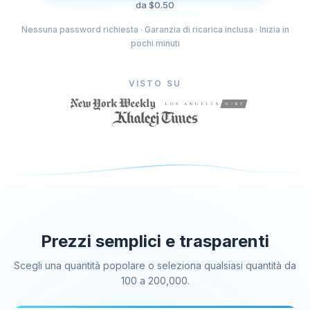
da $0.50
Comprare i Mi Piace di Facebook
Nessuna password richiesta · Garanzia di ricarica inclusa · Inizia in
Acquistare visualizzazioni di Facebook Livestream
pochi minuti
Comprare i Mi Piace per le foto di Facebook
Comprare seguaci per il profilo di Facebook
VISTO SU
Comprare visualizzazioni video su Facebook
Telegram Servizi
Acquista i membri del canale Telegram
Acquistare membri del gruppo Telegram
Comprare seguaci su Telegram
Acquistare membri di Telegram
Acquistare abbonati a Telegram
Prezzi semplici e trasparenti
Acquistare visualizzazioni su Telegram
Scegli una quantità popolare o seleziona qualsiasi quantità da
100 a 200,000.
Tiktok Servizi
Comprare seguaci Tiktok