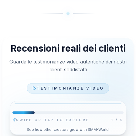
Recensioni reali dei clienti
Guarda le testimonianze video autentiche dei nostri
clienti soddisfatti
TESTIMONIANZE VIDEO
SWIPE OR TAP TO EXPLORE
2
/
5
Riproduci video
See how other creators grow with SMM-World.
n
Premi Riproduci per caricare il player YouTube con