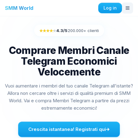
SMM World
Log in
Instagram Servizi
4.3
/5
200.000+ clienti
Rated 4.3 out of 5
Comprare i Mi Piace automatici di Instagram
Comprare engagement di Instagram
Comprare Membri Canale
Comprare seguaci di Instagram
Telegram Economici
Comprare i Mi Piace di Instagram
Acquistare impressioni su Instagram
Velocemente
Acquistare visualizzazioni su Instagram
Vuoi aumentare i membri del tuo canale Telegram all'istante?
Acquistare le visualizzazioni in diretta di Instagram
Allora non cercare oltre i servizi di qualità premium di SMM
Acquistare commenti su Instagram
World. Vai e compra Membri Telegram a partire da prezzi
estremamente economici!
Facebook Servizi
Acquistare commenti su Facebook
Acquistare Richieste di amicizia su Facebook
Crescita istantanea! Registrati qui
Acquistare membri del gruppo Facebook