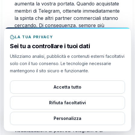
aumenta la vostra portata. Quando acquistate
membri di Telegram, ottenete immediatamente
la spinta che altri partner commerciali stanno
cercando. Di conseguenza, sempre più
persone vorranno lavorare con voi. Quindi,
LA TUA PRIVACY
cosa state aspettando?
Sei tu a controllare i tuoi dati
Utilizziamo analisi, pubblicità e contenuti esterni facoltativi
solo con il tuo consenso. Le tecnologie necessarie
Impedisce di spendere altrove
mantengono il sito sicuro e funzionante.
Per diventare famosi su un'app come
Telegram, il semplice tentativo di stimolare la
Accetta tutto
crescita organica non è sufficiente. Sarete
costretti a spendere un po' di soldi in alcune
Rifiuta facoltativi
fasi del vostro percorso. Avete mai visto
quelle pagine aziendali di grandi dimensioni
Personalizza
LIVE
34m fa
con un numero molto elevato di
Qualcuno da
ha comprato
1K
Views
visualizzazioni di post su Telegram e di