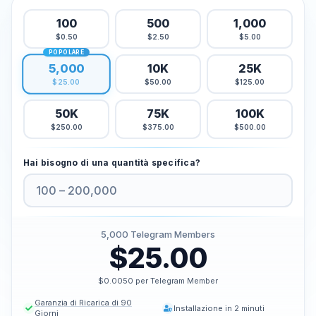
Acquista i Mi Piace di Tiktok
100
500
1,000
Acquista le visualizzazioni dal vivo di Tiktok
$0.50
$2.50
$5.00
POPOLARE
Acquista le visualizzazioni Tiktok
5,000
10K
25K
$50.00
$125.00
$25.00
Twitter Servizi
50K
75K
100K
Comprare seguaci Twitter
$250.00
$375.00
$500.00
Acquista le impressioni di Twitter X
Comprare i Mi Piace di Twitter
Hai bisogno di una quantità specifica?
Acquistare visualizzazioni su Twitter
Comprare visualizzazioni video su Twitter X
Youtube Servizi
5,000
Telegram Members
$25.00
Comprare commenti su Youtube
Comprare i Mi Piace di Youtube
$0.0050 per Telegram Member
Comprare abbonati a Youtube
Garanzia di Ricarica di 90
Installazione in 2 minuti
Comprare visualizzazioni su Youtube
Giorni